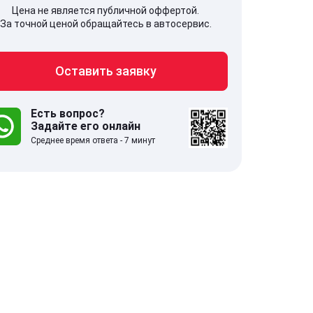
Цена не является публичной оффертой.
За точной ценой обращайтесь в автосервис.
Оставить заявку
707, Московская обл,
141607, Москов
гопрудный г, Береговой проезд,
Волоколамское
 5
Есть вопрос?
Задайте его онлайн
Среднее время ответа - 7 минут
.0
332 отзыва
5.0
с 9:00-21:00
ставить заявку
Оставить зая