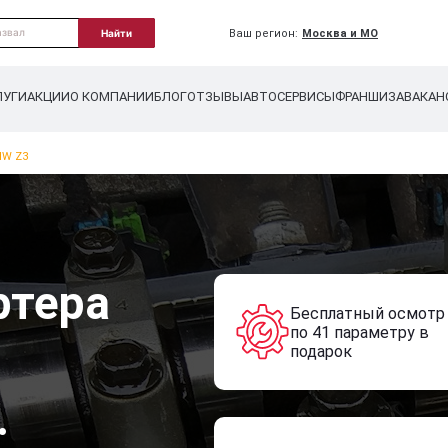
Ваш регион:
Москва и МО
Найти
ЛУГИ
АКЦИИ
О КОМПАНИИ
БЛОГ
ОТЗЫВЫ
АВТОСЕРВИСЫ
ФРАНШИЗА
ВАКАН
MW Z3
ртера
Бесплатный осмотр
по 41 параметру в
подарок
.