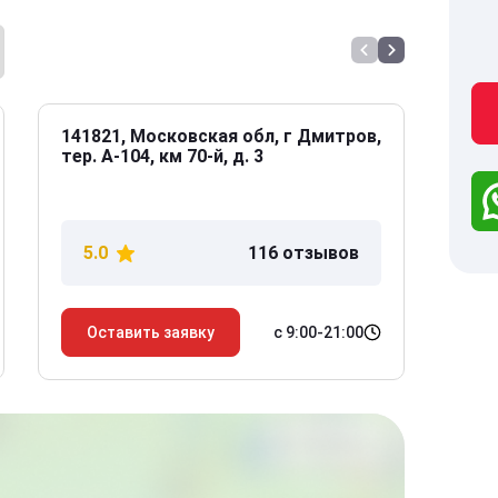
141821, Московская обл, г Дмитров,
141
тер. А-104, км 70-й, д. 3
Дол
дом
5.0
116 отзывов
5
с 9:00-21:00
Оставить заявку
О