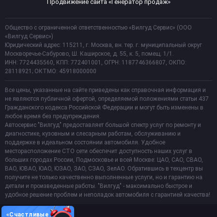
Продвижение сайта «Генератор продаж»
Общество с ограниченной ответственностью «Вилгуд Сервис» (ООО
«Вилгуд Сервис»)
Юридический адрес: 115211, г. Москва, вн. тер. г. муниципальный округ
Москворечье-Сабурово, Ш. Каширское, д. 55, к. 5, помещ. 1/1.
ИНН: 7724435560, КПП: 772401001, ОГРН: 1187746366807, ОКПО:
28118921; ОКТМО: 45918000000
Все цены, указанные на сайте приведены как справочная информация и
не являются публичной офертой, определяемой положениями статьи 437
Гражданского кодекса Российской Федерации и могут быть изменены в
любое время без предупреждения.
Автосервис "Вилгуд" предоставляет большой спектр услуг по ремонту и
диагностике, кузовным и слесарным работам, обслуживанию и
поддержке в идеальном состоянии автомобиля. Удобное
месторасположение СТО сети обеспечит доступность наших услуг в
больших городах России, Подмосковье и всей Москве: ЦАО, САО, СВАО,
ВАО, ЮВАО, ЮАО, ЮЗАО, ЗАО, СЗАО, ЗелАО. Обратившись в техцентр вы
получите не только качественно выполненные услуги, но и гарантию на
детали и произведенные работы. "Вилгуд" - максимально быстрое и
удобное решение проблем и неполадок автомобиля с гарантией качества!
«Счастливые