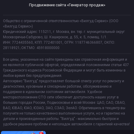
Продвижение сайта «Генератор продаж»
Общество с ограниченной ответственностью «Вилгуд Сервис» (ООО
«Вилгуд Сервис»)
Юридический адрес: 115211, г. Москва, вн. тер. г. муниципальный округ
Москворечье-Сабурово, Ш. Каширское, д. 55, к. 5, помещ. 1/1.
ИНН: 7724435560, КПП: 772401001, ОГРН: 1187746366807, ОКПО:
28118921; ОКТМО: 45918000000
Все цены, указанные на сайте приведены как справочная информация и
не являются публичной офертой, определяемой положениями статьи 437
Гражданского кодекса Российской Федерации и могут быть изменены в
любое время без предупреждения.
Автосервис "Вилгуд" предоставляет большой спектр услуг по ремонту и
диагностике, кузовным и слесарным работам, обслуживанию и
поддержке в идеальном состоянии автомобиля. Удобное
месторасположение СТО сети обеспечит доступность наших услуг в
больших городах России, Подмосковье и всей Москве: ЦАО, САО, СВАО,
ВАО, ЮВАО, ЮАО, ЮЗАО, ЗАО, СЗАО, ЗелАО. Обратившись в техцентр вы
получите не только качественно выполненные услуги, но и гарантию на
детали и произведенные работы. "Вилгуд" - максимально быстрое и
удобное решение проблем и неполадок автомобиля с гарантией качества!