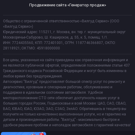
Продвижение сайта «Генератор продаж»
Общество с ограниченной ответственностью «Вилгуд Сервис» (ООО
«Вилгуд Сервис»)
Юридический адрес: 115211, г. Москва, вн. тер. г. муниципальный округ
Москворечье-Сабурово, Ш. Каширское, д. 55, к. 5, помещ. 1/1.
ИНН: 7724435560, КПП: 772401001, ОГРН: 1187746366807, ОКПО:
28118921; ОКТМО: 45918000000
Все цены, указанные на сайте приведены как справочная информация и
не являются публичной офертой, определяемой положениями статьи 437
Гражданского кодекса Российской Федерации и могут быть изменены в
любое время без предупреждения.
Автосервис "Вилгуд" предоставляет большой спектр услуг по ремонту и
диагностике, кузовным и слесарным работам, обслуживанию и
поддержке в идеальном состоянии автомобиля. Удобное
месторасположение СТО сети обеспечит доступность наших услуг в
больших городах России, Подмосковье и всей Москве: ЦАО, САО, СВАО,
ВАО, ЮВАО, ЮАО, ЮЗАО, ЗАО, СЗАО, ЗелАО. Обратившись в техцентр вы
получите не только качественно выполненные услуги, но и гарантию на
детали и произведенные работы. "Вилгуд" - максимально быстрое и
удобное решение проблем и неполадок автомобиля с гарантией качества!