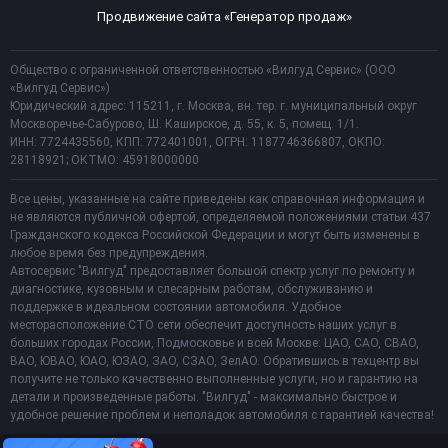
Продвижение сайта «Генератор продаж»
Общество с ограниченной ответственностью «Вилгуд Сервис» (ООО
«Вилгуд Сервис»)
Юридический адрес: 115211, г. Москва, вн. тер. г. муниципальный округ
Москворечье-Сабурово, Ш. Каширское, д. 55, к. 5, помещ. 1/1.
ИНН: 7724435560, КПП: 772401001, ОГРН: 1187746366807, ОКПО:
28118921; ОКТМО: 45918000000
Все цены, указанные на сайте приведены как справочная информация и
не являются публичной офертой, определяемой положениями статьи 437
Гражданского кодекса Российской Федерации и могут быть изменены в
любое время без предупреждения.
Автосервис "Вилгуд" предоставляет большой спектр услуг по ремонту и
диагностике, кузовным и слесарным работам, обслуживанию и
поддержке в идеальном состоянии автомобиля. Удобное
месторасположение СТО сети обеспечит доступность наших услуг в
больших городах России, Подмосковье и всей Москве: ЦАО, САО, СВАО,
ВАО, ЮВАО, ЮАО, ЮЗАО, ЗАО, СЗАО, ЗелАО. Обратившись в техцентр вы
получите не только качественно выполненные услуги, но и гарантию на
детали и произведенные работы. "Вилгуд" - максимально быстрое и
удобное решение проблем и неполадок автомобиля с гарантией качества!