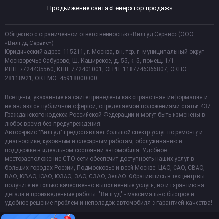
Продвижение сайта «Генератор продаж»
Общество с ограниченной ответственностью «Вилгуд Сервис» (ООО
«Вилгуд Сервис»)
Юридический адрес: 115211, г. Москва, вн. тер. г. муниципальный округ
Москворечье-Сабурово, Ш. Каширское, д. 55, к. 5, помещ. 1/1.
ИНН: 7724435560, КПП: 772401001, ОГРН: 1187746366807, ОКПО:
28118921; ОКТМО: 45918000000
Все цены, указанные на сайте приведены как справочная информация и
не являются публичной офертой, определяемой положениями статьи 437
Гражданского кодекса Российской Федерации и могут быть изменены в
любое время без предупреждения.
Автосервис "Вилгуд" предоставляет большой спектр услуг по ремонту и
диагностике, кузовным и слесарным работам, обслуживанию и
поддержке в идеальном состоянии автомобиля. Удобное
месторасположение СТО сети обеспечит доступность наших услуг в
больших городах России, Подмосковье и всей Москве: ЦАО, САО, СВАО,
ВАО, ЮВАО, ЮАО, ЮЗАО, ЗАО, СЗАО, ЗелАО. Обратившись в техцентр вы
получите не только качественно выполненные услуги, но и гарантию на
детали и произведенные работы. "Вилгуд" - максимально быстрое и
удобное решение проблем и неполадок автомобиля с гарантией качества!