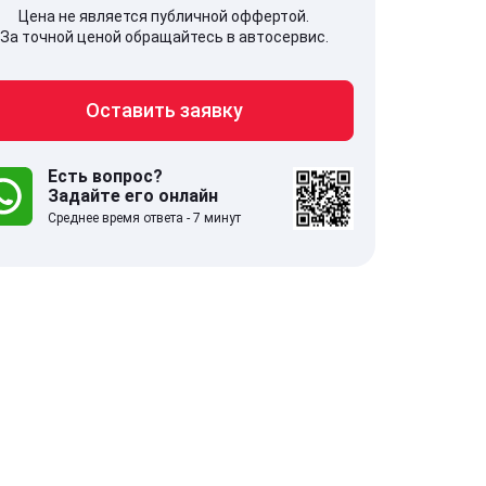
Цена не является публичной оффертой.
За точной ценой обращайтесь в автосервис.
Оставить заявку
707, Московская обл,
141607, Москов
гопрудный г, Береговой проезд,
Волоколамское
 5
Есть вопрос?
Задайте его онлайн
Среднее время ответа - 7 минут
.0
332 отзыва
5.0
с 9:00-21:00
ставить заявку
Оставить зая