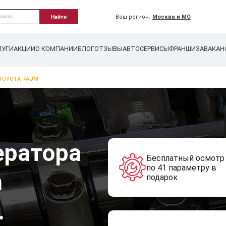
Ваш регион:
Москва и МО
Найти
ЛУГИ
АКЦИИ
О КОМПАНИИ
БЛОГ
ОТЗЫВЫ
АВТОСЕРВИСЫ
ФРАНШИЗА
ВАКАН
 TOYOTA RAUM
ератора
Бесплатный осмотр
по 41 параметру в
m
подарок
.