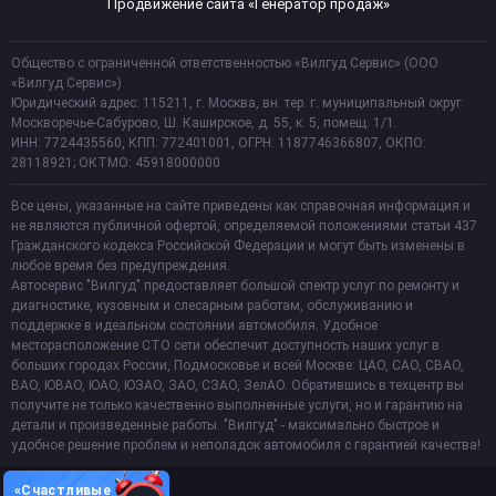
Продвижение сайта «Генератор продаж»
Общество с ограниченной ответственностью «Вилгуд Сервис» (ООО
«Вилгуд Сервис»)
Юридический адрес: 115211, г. Москва, вн. тер. г. муниципальный округ
Москворечье-Сабурово, Ш. Каширское, д. 55, к. 5, помещ. 1/1.
ИНН: 7724435560, КПП: 772401001, ОГРН: 1187746366807, ОКПО:
28118921; ОКТМО: 45918000000
Все цены, указанные на сайте приведены как справочная информация и
не являются публичной офертой, определяемой положениями статьи 437
Гражданского кодекса Российской Федерации и могут быть изменены в
любое время без предупреждения.
Автосервис "Вилгуд" предоставляет большой спектр услуг по ремонту и
диагностике, кузовным и слесарным работам, обслуживанию и
поддержке в идеальном состоянии автомобиля. Удобное
месторасположение СТО сети обеспечит доступность наших услуг в
больших городах России, Подмосковье и всей Москве: ЦАО, САО, СВАО,
ВАО, ЮВАО, ЮАО, ЮЗАО, ЗАО, СЗАО, ЗелАО. Обратившись в техцентр вы
получите не только качественно выполненные услуги, но и гарантию на
детали и произведенные работы. "Вилгуд" - максимально быстрое и
удобное решение проблем и неполадок автомобиля с гарантией качества!
«Счастливые