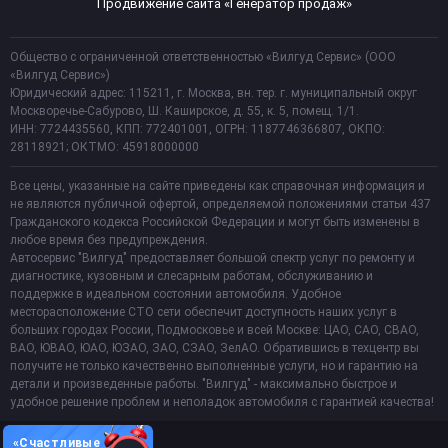
Продвижение сайта «Генератор продаж»
Общество с ограниченной ответственностью «Вилгуд Сервис» (ООО
«Вилгуд Сервис»)
Юридический адрес: 115211, г. Москва, вн. тер. г. муниципальный округ
Москворечье-Сабурово, Ш. Каширское, д. 55, к. 5, помещ. 1/1.
ИНН: 7724435560, КПП: 772401001, ОГРН: 1187746366807, ОКПО:
28118921; ОКТМО: 45918000000
Все цены, указанные на сайте приведены как справочная информация и
не являются публичной офертой, определяемой положениями статьи 437
Гражданского кодекса Российской Федерации и могут быть изменены в
любое время без предупреждения.
Автосервис "Вилгуд" предоставляет большой спектр услуг по ремонту и
диагностике, кузовным и слесарным работам, обслуживанию и
поддержке в идеальном состоянии автомобиля. Удобное
месторасположение СТО сети обеспечит доступность наших услуг в
больших городах России, Подмосковье и всей Москве: ЦАО, САО, СВАО,
ВАО, ЮВАО, ЮАО, ЮЗАО, ЗАО, СЗАО, ЗелАО. Обратившись в техцентр вы
получите не только качественно выполненные услуги, но и гарантию на
детали и произведенные работы. "Вилгуд" - максимально быстрое и
удобное решение проблем и неполадок автомобиля с гарантией качества!
«Счастливые