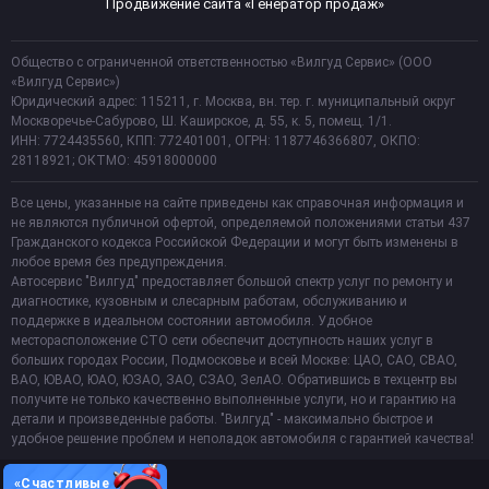
Продвижение сайта «Генератор продаж»
Общество с ограниченной ответственностью «Вилгуд Сервис» (ООО
«Вилгуд Сервис»)
Юридический адрес: 115211, г. Москва, вн. тер. г. муниципальный округ
Москворечье-Сабурово, Ш. Каширское, д. 55, к. 5, помещ. 1/1.
ИНН: 7724435560, КПП: 772401001, ОГРН: 1187746366807, ОКПО:
28118921; ОКТМО: 45918000000
Все цены, указанные на сайте приведены как справочная информация и
не являются публичной офертой, определяемой положениями статьи 437
Гражданского кодекса Российской Федерации и могут быть изменены в
любое время без предупреждения.
Автосервис "Вилгуд" предоставляет большой спектр услуг по ремонту и
диагностике, кузовным и слесарным работам, обслуживанию и
поддержке в идеальном состоянии автомобиля. Удобное
месторасположение СТО сети обеспечит доступность наших услуг в
больших городах России, Подмосковье и всей Москве: ЦАО, САО, СВАО,
ВАО, ЮВАО, ЮАО, ЮЗАО, ЗАО, СЗАО, ЗелАО. Обратившись в техцентр вы
получите не только качественно выполненные услуги, но и гарантию на
детали и произведенные работы. "Вилгуд" - максимально быстрое и
удобное решение проблем и неполадок автомобиля с гарантией качества!
«Счастливые