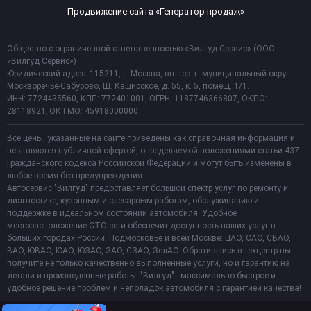
Продвижение сайта «Генератор продаж»
Общество с ограниченной ответственностью «Вилгуд Сервис» (ООО
«Вилгуд Сервис»)
Юридический адрес: 115211, г. Москва, вн. тер. г. муниципальный округ
Москворечье-Сабурово, Ш. Каширское, д. 55, к. 5, помещ. 1/1.
ИНН: 7724435560, КПП: 772401001, ОГРН: 1187746366807, ОКПО:
28118921; ОКТМО: 45918000000
Все цены, указанные на сайте приведены как справочная информация и
не являются публичной офертой, определяемой положениями статьи 437
Гражданского кодекса Российской Федерации и могут быть изменены в
любое время без предупреждения.
Автосервис "Вилгуд" предоставляет большой спектр услуг по ремонту и
диагностике, кузовным и слесарным работам, обслуживанию и
поддержке в идеальном состоянии автомобиля. Удобное
месторасположение СТО сети обеспечит доступность наших услуг в
больших городах России, Подмосковье и всей Москве: ЦАО, САО, СВАО,
ВАО, ЮВАО, ЮАО, ЮЗАО, ЗАО, СЗАО, ЗелАО. Обратившись в техцентр вы
получите не только качественно выполненные услуги, но и гарантию на
детали и произведенные работы. "Вилгуд" - максимально быстрое и
удобное решение проблем и неполадок автомобиля с гарантией качества!