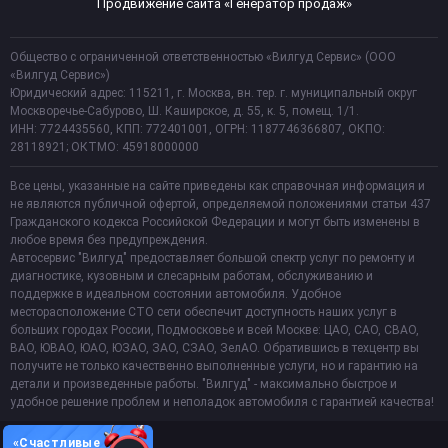
Продвижение сайта «Генератор продаж»
Общество с ограниченной ответственностью «Вилгуд Сервис» (ООО
«Вилгуд Сервис»)
Юридический адрес: 115211, г. Москва, вн. тер. г. муниципальный округ
Москворечье-Сабурово, Ш. Каширское, д. 55, к. 5, помещ. 1/1.
ИНН: 7724435560, КПП: 772401001, ОГРН: 1187746366807, ОКПО:
28118921; ОКТМО: 45918000000
Все цены, указанные на сайте приведены как справочная информация и
не являются публичной офертой, определяемой положениями статьи 437
Гражданского кодекса Российской Федерации и могут быть изменены в
любое время без предупреждения.
Автосервис "Вилгуд" предоставляет большой спектр услуг по ремонту и
диагностике, кузовным и слесарным работам, обслуживанию и
поддержке в идеальном состоянии автомобиля. Удобное
месторасположение СТО сети обеспечит доступность наших услуг в
больших городах России, Подмосковье и всей Москве: ЦАО, САО, СВАО,
ВАО, ЮВАО, ЮАО, ЮЗАО, ЗАО, СЗАО, ЗелАО. Обратившись в техцентр вы
получите не только качественно выполненные услуги, но и гарантию на
детали и произведенные работы. "Вилгуд" - максимально быстрое и
удобное решение проблем и неполадок автомобиля с гарантией качества!
«Счастливые