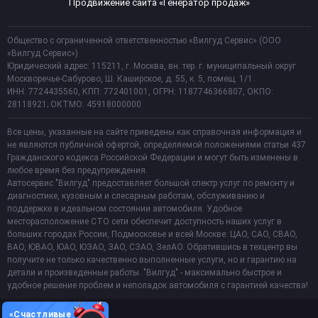
Продвижение сайта «Генератор продаж»
Общество с ограниченной ответственностью «Вилгуд Сервис» (ООО
«Вилгуд Сервис»)
Юридический адрес: 115211, г. Москва, вн. тер. г. муниципальный округ
Москворечье-Сабурово, Ш. Каширское, д. 55, к. 5, помещ. 1/1.
ИНН: 7724435560, КПП: 772401001, ОГРН: 1187746366807, ОКПО:
28118921; ОКТМО: 45918000000
Все цены, указанные на сайте приведены как справочная информация и
не являются публичной офертой, определяемой положениями статьи 437
Гражданского кодекса Российской Федерации и могут быть изменены в
любое время без предупреждения.
Автосервис "Вилгуд" предоставляет большой спектр услуг по ремонту и
диагностике, кузовным и слесарным работам, обслуживанию и
поддержке в идеальном состоянии автомобиля. Удобное
месторасположение СТО сети обеспечит доступность наших услуг в
больших городах России, Подмосковье и всей Москве: ЦАО, САО, СВАО,
ВАО, ЮВАО, ЮАО, ЮЗАО, ЗАО, СЗАО, ЗелАО. Обратившись в техцентр вы
получите не только качественно выполненные услуги, но и гарантию на
детали и произведенные работы. "Вилгуд" - максимально быстрое и
удобное решение проблем и неполадок автомобиля с гарантией качества!
«Счастливые