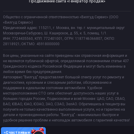
Продвижение сайта «Генератор продаж»
Общество с ограниченной ответственностью «Вилгуд Сервис» (ООО
«Вилгуд Сервис»)
Юридический адрес: 115211, г. Москва, вн. тер. г. муниципальный округ
Москворечье-Сабурово, Ш. Каширское, д. 55, к. 5, помещ. 1/1.
ИНН: 7724435560, КПП: 772401001, ОГРН: 1187746366807, ОКПО:
28118921; ОКТМО: 45918000000
Все цены, указанные на сайте приведены как справочная информация и
не являются публичной офертой, определяемой положениями статьи 437
Гражданского кодекса Российской Федерации и могут быть изменены в
любое время без предупреждения.
Автосервис "Вилгуд" предоставляет большой спектр услуг по ремонту и
диагностике, кузовным и слесарным работам, обслуживанию и
поддержке в идеальном состоянии автомобиля. Удобное
месторасположение СТО сети обеспечит доступность наших услуг в
больших городах России, Подмосковье и всей Москве: ЦАО, САО, СВАО,
ВАО, ЮВАО, ЮАО, ЮЗАО, ЗАО, СЗАО, ЗелАО. Обратившись в техцентр вы
получите не только качественно выполненные услуги, но и гарантию на
детали и произведенные работы. "Вилгуд" - максимально быстрое и
удобное решение проблем и неполадок автомобиля с гарантией качества!
«Счастливые