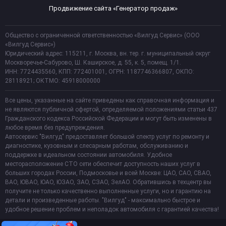
Продвижение сайта «Генератор продаж»
Общество с ограниченной ответственностью «Вилгуд Сервис» (ООО
«Вилгуд Сервис»)
Юридический адрес: 115211, г. Москва, вн. тер. г. муниципальный округ
Москворечье-Сабурово, Ш. Каширское, д. 55, к. 5, помещ. 1/1.
ИНН: 7724435560, КПП: 772401001, ОГРН: 1187746366807, ОКПО:
28118921; ОКТМО: 45918000000
Все цены, указанные на сайте приведены как справочная информация и
не являются публичной офертой, определяемой положениями статьи 437
Гражданского кодекса Российской Федерации и могут быть изменены в
любое время без предупреждения.
Автосервис "Вилгуд" предоставляет большой спектр услуг по ремонту и
диагностике, кузовным и слесарным работам, обслуживанию и
поддержке в идеальном состоянии автомобиля. Удобное
месторасположение СТО сети обеспечит доступность наших услуг в
больших городах России, Подмосковье и всей Москве: ЦАО, САО, СВАО,
ВАО, ЮВАО, ЮАО, ЮЗАО, ЗАО, СЗАО, ЗелАО. Обратившись в техцентр вы
получите не только качественно выполненные услуги, но и гарантию на
детали и произведенные работы. "Вилгуд" - максимально быстрое и
удобное решение проблем и неполадок автомобиля с гарантией качества!