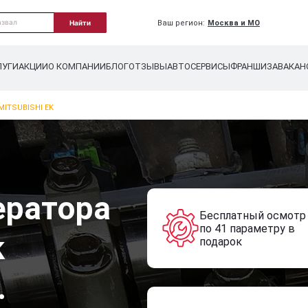
Ваш регион:
Москва и МО
Найти
ЛУГИ
АКЦИИ
О КОМПАНИИ
БЛОГ
ОТЗЫВЫ
АВТОСЕРВИСЫ
ФРАНШИЗА
ВАКАН
ITSUBISHI EK
ератора
Бесплатный осмотр
по 41 параметру в
k
подарок
.