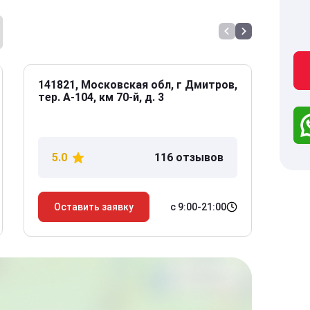
141821, Московская обл, г Дмитров,
141
тер. А-104, км 70-й, д. 3
Дол
дом
5.0
116 отзывов
5
с 9:00-21:00
Оставить заявку
О