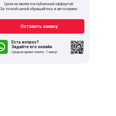
Цена не является публичной оффертой.
За точной ценой обращайтесь в автосервис.
Оставить заявку
707, Московская обл,
141607, Москов
гопрудный г, Береговой проезд,
Волоколамское
 5
Есть вопрос?
Задайте его онлайн
Среднее время ответа - 7 минут
.0
332 отзыва
5.0
с 9:00-21:00
ставить заявку
Оставить зая