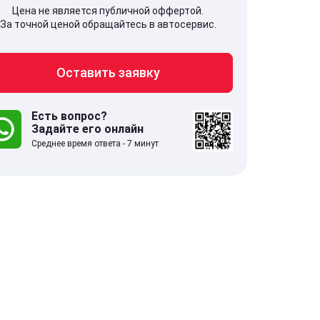
Цена не является публичной оффертой.
За точной ценой обращайтесь в автосервис.
Оставить заявку
707, Московская обл,
141607, Москов
гопрудный г, Береговой проезд,
Волоколамское
 5
Есть вопрос?
Задайте его онлайн
Среднее время ответа - 7 минут
.0
332 отзыва
5.0
с 9:00-21:00
ставить заявку
Оставить зая