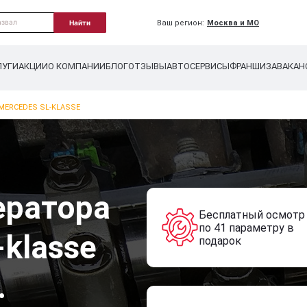
Ваш регион:
Москва и МО
Найти
ЛУГИ
АКЦИИ
О КОМПАНИИ
БЛОГ
ОТЗЫВЫ
АВТОСЕРВИСЫ
ФРАНШИЗА
ВАКАН
MERCEDES SL-KLASSE
ератора
Бесплатный осмотр
по 41 параметру в
-klasse
подарок
.