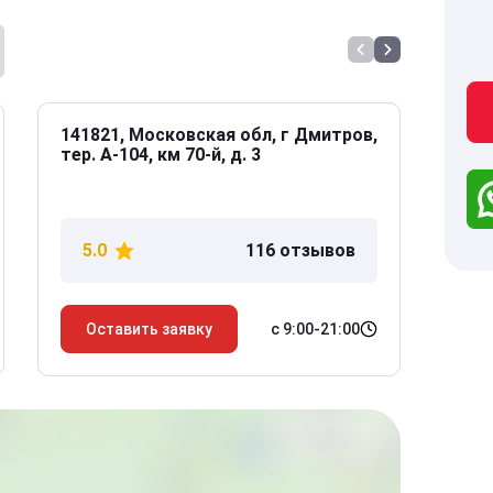
141821, Московская обл, г Дмитров,
141
тер. А-104, км 70-й, д. 3
Дол
дом
5.0
116 отзывов
5
с 9:00-21:00
Оставить заявку
О