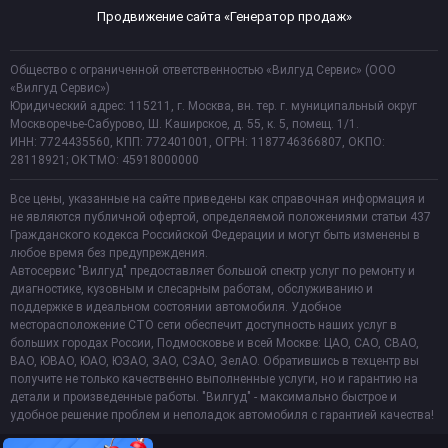
Продвижение сайта «Генератор продаж»
Общество с ограниченной ответственностью «Вилгуд Сервис» (ООО
«Вилгуд Сервис»)
Юридический адрес: 115211, г. Москва, вн. тер. г. муниципальный округ
Москворечье-Сабурово, Ш. Каширское, д. 55, к. 5, помещ. 1/1.
ИНН: 7724435560, КПП: 772401001, ОГРН: 1187746366807, ОКПО:
28118921; ОКТМО: 45918000000
Все цены, указанные на сайте приведены как справочная информация и
не являются публичной офертой, определяемой положениями статьи 437
Гражданского кодекса Российской Федерации и могут быть изменены в
любое время без предупреждения.
Автосервис "Вилгуд" предоставляет большой спектр услуг по ремонту и
диагностике, кузовным и слесарным работам, обслуживанию и
поддержке в идеальном состоянии автомобиля. Удобное
месторасположение СТО сети обеспечит доступность наших услуг в
больших городах России, Подмосковье и всей Москве: ЦАО, САО, СВАО,
ВАО, ЮВАО, ЮАО, ЮЗАО, ЗАО, СЗАО, ЗелАО. Обратившись в техцентр вы
получите не только качественно выполненные услуги, но и гарантию на
детали и произведенные работы. "Вилгуд" - максимально быстрое и
удобное решение проблем и неполадок автомобиля с гарантией качества!