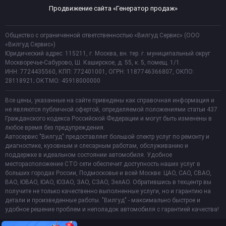
Продвижение сайта «Генератор продаж»
Общество с ограниченной ответственностью «Вилгуд Сервис» (ООО
«Вилгуд Сервис»)
Юридический адрес: 115211, г. Москва, вн. тер. г. муниципальный округ
Москворечье-Сабурово, Ш. Каширское, д. 55, к. 5, помещ. 1/1.
ИНН: 7724435560, КПП: 772401001, ОГРН: 1187746366807, ОКПО:
28118921; ОКТМО: 45918000000
Все цены, указанные на сайте приведены как справочная информация и
не являются публичной офертой, определяемой положениями статьи 437
Гражданского кодекса Российской Федерации и могут быть изменены в
любое время без предупреждения.
Автосервис "Вилгуд" предоставляет большой спектр услуг по ремонту и
диагностике, кузовным и слесарным работам, обслуживанию и
поддержке в идеальном состоянии автомобиля. Удобное
месторасположение СТО сети обеспечит доступность наших услуг в
больших городах России, Подмосковье и всей Москве: ЦАО, САО, СВАО,
ВАО, ЮВАО, ЮАО, ЮЗАО, ЗАО, СЗАО, ЗелАО. Обратившись в техцентр вы
получите не только качественно выполненные услуги, но и гарантию на
детали и произведенные работы. "Вилгуд" - максимально быстрое и
удобное решение проблем и неполадок автомобиля с гарантией качества!