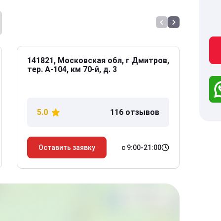
141821, Московская обл, г Дмитров,
141
тер. А-104, км 70-й, д. 3
Дол
дом
5.0
116 отзывов
5
с 9:00-21:00
Оставить заявку
О