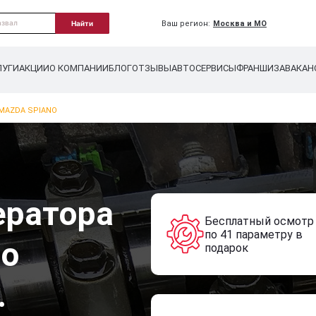
Ваш регион:
Москва и МО
Найти
ЛУГИ
АКЦИИ
О КОМПАНИИ
БЛОГ
ОТЗЫВЫ
АВТОСЕРВИСЫ
ФРАНШИЗА
ВАКАН
MAZDA SPIANO
ератора
Бесплатный осмотр
по 41 параметру в
no
подарок
.