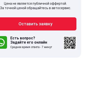
Цена не является публичной оффертой.
За точной ценой обращайтесь в автосервис.
Оставить заявку
707, Московская обл,
141607, Москов
гопрудный г, Береговой проезд,
Волоколамское
 5
Есть вопрос?
Задайте его онлайн
Среднее время ответа - 7 минут
.0
332 отзыва
5.0
с 9:00-21:00
ставить заявку
Оставить зая