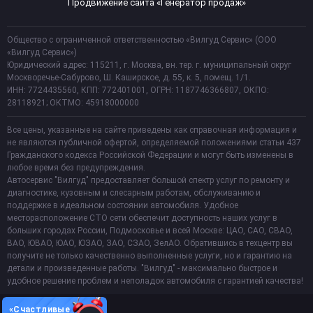
Продвижение сайта «Генератор продаж»
Общество с ограниченной ответственностью «Вилгуд Сервис» (ООО
«Вилгуд Сервис»)
Юридический адрес: 115211, г. Москва, вн. тер. г. муниципальный округ
Москворечье-Сабурово, Ш. Каширское, д. 55, к. 5, помещ. 1/1.
ИНН: 7724435560, КПП: 772401001, ОГРН: 1187746366807, ОКПО:
28118921; ОКТМО: 45918000000
Все цены, указанные на сайте приведены как справочная информация и
не являются публичной офертой, определяемой положениями статьи 437
Гражданского кодекса Российской Федерации и могут быть изменены в
любое время без предупреждения.
Автосервис "Вилгуд" предоставляет большой спектр услуг по ремонту и
диагностике, кузовным и слесарным работам, обслуживанию и
поддержке в идеальном состоянии автомобиля. Удобное
месторасположение СТО сети обеспечит доступность наших услуг в
больших городах России, Подмосковье и всей Москве: ЦАО, САО, СВАО,
ВАО, ЮВАО, ЮАО, ЮЗАО, ЗАО, СЗАО, ЗелАО. Обратившись в техцентр вы
получите не только качественно выполненные услуги, но и гарантию на
детали и произведенные работы. "Вилгуд" - максимально быстрое и
удобное решение проблем и неполадок автомобиля с гарантией качества!
«Счастливые