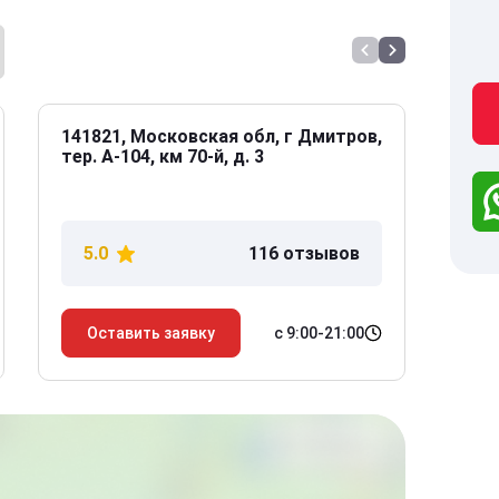
141821, Московская обл, г Дмитров,
141
тер. А-104, км 70-й, д. 3
Дол
дом
5.0
116 отзывов
5
с 9:00-21:00
Оставить заявку
О