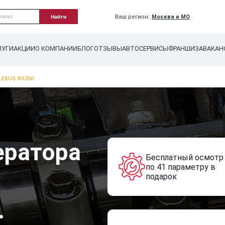
Ваш регион:
Москва и МО
Найти
ЛУГИ
АКЦИИ
О КОМПАНИИ
БЛОГ
ОТЗЫВЫ
АВТОСЕРВИСЫ
ФРАНШИЗА
ВАКАН
LEXUS RX350
ератора
Бесплатный осмотр
по 41 параметру в
0
подарок
.