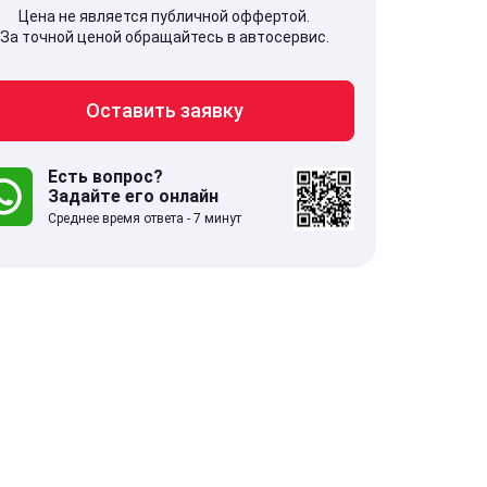
Цена не является публичной оффертой.
За точной ценой обращайтесь в автосервис.
Оставить заявку
707, Московская обл,
141607, Москов
гопрудный г, Береговой проезд,
Волоколамское
 5
Есть вопрос?
Задайте его онлайн
Среднее время ответа - 7 минут
.0
332 отзыва
5.0
с 9:00-21:00
ставить заявку
Оставить зая