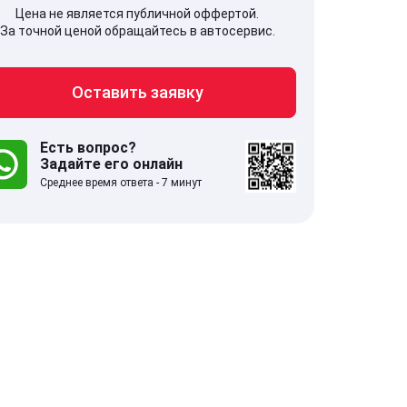
Цена не является публичной оффертой.
За точной ценой обращайтесь в автосервис.
Оставить заявку
707, Московская обл,
141607, Москов
гопрудный г, Береговой проезд,
Волоколамское
 5
Есть вопрос?
Задайте его онлайн
Среднее время ответа - 7 минут
.0
332 отзыва
5.0
с 9:00-21:00
ставить заявку
Оставить зая