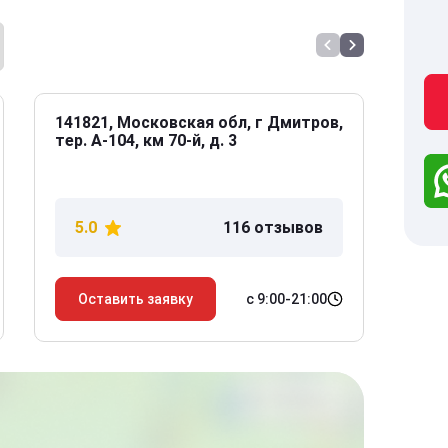
141821, Московская обл, г Дмитров,
141
тер. А-104, км 70-й, д. 3
Дол
дом
5.0
116 отзывов
5
с 9:00-21:00
Оставить заявку
О