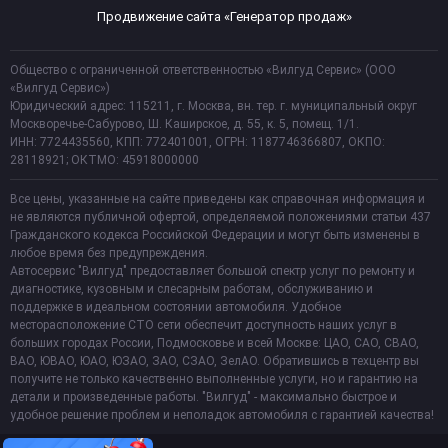
Продвижение сайта «Генератор продаж»
Общество с ограниченной ответственностью «Вилгуд Сервис» (ООО
«Вилгуд Сервис»)
Юридический адрес: 115211, г. Москва, вн. тер. г. муниципальный округ
Москворечье-Сабурово, Ш. Каширское, д. 55, к. 5, помещ. 1/1.
ИНН: 7724435560, КПП: 772401001, ОГРН: 1187746366807, ОКПО:
28118921; ОКТМО: 45918000000
Все цены, указанные на сайте приведены как справочная информация и
не являются публичной офертой, определяемой положениями статьи 437
Гражданского кодекса Российской Федерации и могут быть изменены в
любое время без предупреждения.
Автосервис "Вилгуд" предоставляет большой спектр услуг по ремонту и
диагностике, кузовным и слесарным работам, обслуживанию и
поддержке в идеальном состоянии автомобиля. Удобное
месторасположение СТО сети обеспечит доступность наших услуг в
больших городах России, Подмосковье и всей Москве: ЦАО, САО, СВАО,
ВАО, ЮВАО, ЮАО, ЮЗАО, ЗАО, СЗАО, ЗелАО. Обратившись в техцентр вы
получите не только качественно выполненные услуги, но и гарантию на
детали и произведенные работы. "Вилгуд" - максимально быстрое и
удобное решение проблем и неполадок автомобиля с гарантией качества!