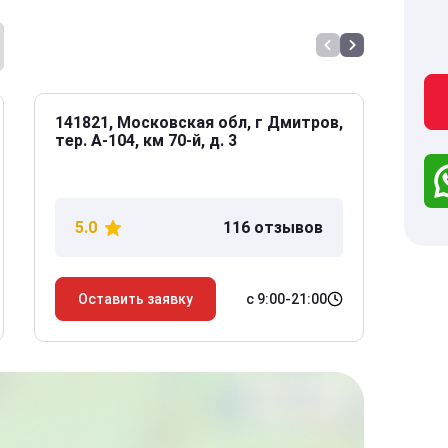
141821, Московская обл, г Дмитров,
141
тер. А-104, км 70-й, д. 3
Дол
дом
5.0
116 отзывов
5
с 9:00-21:00
Оставить заявку
О