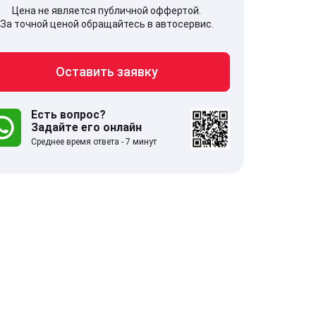
Цена не является публичной оффертой.
За точной ценой обращайтесь в автосервис.
Оставить заявку
707, Московская обл,
141607, Москов
гопрудный г, Береговой проезд,
Волоколамское
 5
Есть вопрос?
Задайте его онлайн
Среднее время ответа - 7 минут
.0
332 отзыва
5.0
с 9:00-21:00
ставить заявку
Оставить зая