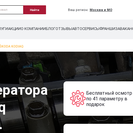
Ваш регион:
Москва и МО
Найти
ЛУГИ
АКЦИИ
О КОМПАНИИ
БЛОГ
ОТЗЫВЫ
АВТОСЕРВИСЫ
ФРАНШИЗА
ВАКАН
ŠKODA KODIAQ
ератора
Бесплатный осмотр
по 41 параметру в
q
подарок
.