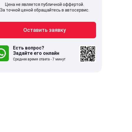
Цена не является публичной оффертой.
За точной ценой обращайтесь в автосервис.
Оставить заявку
707, Московская обл,
141607, Москов
гопрудный г, Береговой проезд,
Волоколамское
 5
Есть вопрос?
Задайте его онлайн
Среднее время ответа - 7 минут
.0
332 отзыва
5.0
с 9:00-21:00
ставить заявку
Оставить зая