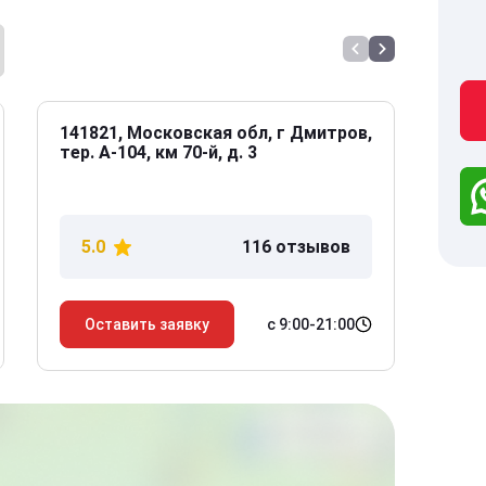
141821, Московская обл, г Дмитров,
141
тер. А-104, км 70-й, д. 3
Дол
дом
5.0
116 отзывов
5
с 9:00-21:00
Оставить заявку
О