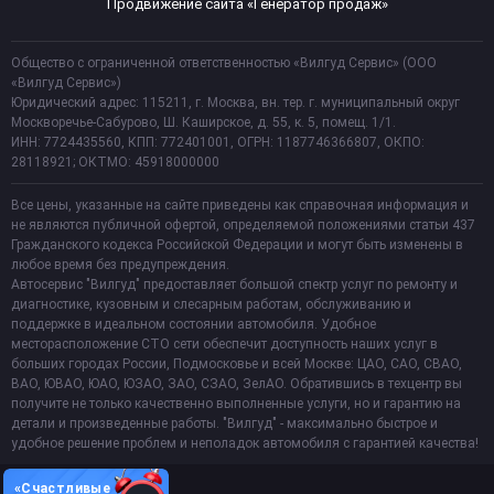
Продвижение сайта «Генератор продаж»
Общество с ограниченной ответственностью «Вилгуд Сервис» (ООО
«Вилгуд Сервис»)
Юридический адрес: 115211, г. Москва, вн. тер. г. муниципальный округ
Москворечье-Сабурово, Ш. Каширское, д. 55, к. 5, помещ. 1/1.
ИНН: 7724435560, КПП: 772401001, ОГРН: 1187746366807, ОКПО:
28118921; ОКТМО: 45918000000
Все цены, указанные на сайте приведены как справочная информация и
не являются публичной офертой, определяемой положениями статьи 437
Гражданского кодекса Российской Федерации и могут быть изменены в
любое время без предупреждения.
Автосервис "Вилгуд" предоставляет большой спектр услуг по ремонту и
диагностике, кузовным и слесарным работам, обслуживанию и
поддержке в идеальном состоянии автомобиля. Удобное
месторасположение СТО сети обеспечит доступность наших услуг в
больших городах России, Подмосковье и всей Москве: ЦАО, САО, СВАО,
ВАО, ЮВАО, ЮАО, ЮЗАО, ЗАО, СЗАО, ЗелАО. Обратившись в техцентр вы
получите не только качественно выполненные услуги, но и гарантию на
детали и произведенные работы. "Вилгуд" - максимально быстрое и
удобное решение проблем и неполадок автомобиля с гарантией качества!
«Счастливые