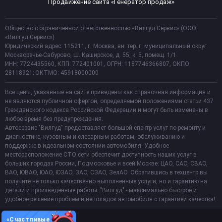
Продвижение сайта «Генератор продаж»
Общество с ограниченной ответственностью «Вилгуд Сервис» (ООО
«Вилгуд Сервис»)
Юридический адрес: 115211, г. Москва, вн. тер. г. муниципальный округ
Москворечье-Сабурово, Ш. Каширское, д. 55, к. 5, помещ. 1/1.
ИНН: 7724435560, КПП: 772401001, ОГРН: 1187746366807, ОКПО:
28118921; ОКТМО: 45918000000
Все цены, указанные на сайте приведены как справочная информация и
не являются публичной офертой, определяемой положениями статьи 437
Гражданского кодекса Российской Федерации и могут быть изменены в
любое время без предупреждения.
Автосервис "Вилгуд" предоставляет большой спектр услуг по ремонту и
диагностике, кузовным и слесарным работам, обслуживанию и
поддержке в идеальном состоянии автомобиля. Удобное
месторасположение СТО сети обеспечит доступность наших услуг в
больших городах России, Подмосковье и всей Москве: ЦАО, САО, СВАО,
ВАО, ЮВАО, ЮАО, ЮЗАО, ЗАО, СЗАО, ЗелАО. Обратившись в техцентр вы
получите не только качественно выполненные услуги, но и гарантию на
детали и произведенные работы. "Вилгуд" - максимально быстрое и
удобное решение проблем и неполадок автомобиля с гарантией качества!
«Счастливые