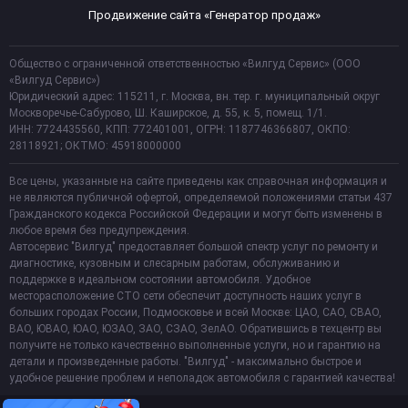
Продвижение сайта «Генератор продаж»
Общество с ограниченной ответственностью «Вилгуд Сервис» (ООО
«Вилгуд Сервис»)
Юридический адрес: 115211, г. Москва, вн. тер. г. муниципальный округ
Москворечье-Сабурово, Ш. Каширское, д. 55, к. 5, помещ. 1/1.
ИНН: 7724435560, КПП: 772401001, ОГРН: 1187746366807, ОКПО:
28118921; ОКТМО: 45918000000
Все цены, указанные на сайте приведены как справочная информация и
не являются публичной офертой, определяемой положениями статьи 437
Гражданского кодекса Российской Федерации и могут быть изменены в
любое время без предупреждения.
Автосервис "Вилгуд" предоставляет большой спектр услуг по ремонту и
диагностике, кузовным и слесарным работам, обслуживанию и
поддержке в идеальном состоянии автомобиля. Удобное
месторасположение СТО сети обеспечит доступность наших услуг в
больших городах России, Подмосковье и всей Москве: ЦАО, САО, СВАО,
ВАО, ЮВАО, ЮАО, ЮЗАО, ЗАО, СЗАО, ЗелАО. Обратившись в техцентр вы
получите не только качественно выполненные услуги, но и гарантию на
детали и произведенные работы. "Вилгуд" - максимально быстрое и
удобное решение проблем и неполадок автомобиля с гарантией качества!