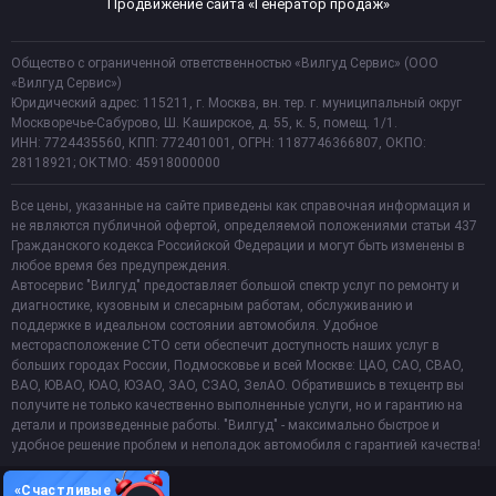
Продвижение сайта «Генератор продаж»
Общество с ограниченной ответственностью «Вилгуд Сервис» (ООО
«Вилгуд Сервис»)
Юридический адрес: 115211, г. Москва, вн. тер. г. муниципальный округ
Москворечье-Сабурово, Ш. Каширское, д. 55, к. 5, помещ. 1/1.
ИНН: 7724435560, КПП: 772401001, ОГРН: 1187746366807, ОКПО:
28118921; ОКТМО: 45918000000
Все цены, указанные на сайте приведены как справочная информация и
не являются публичной офертой, определяемой положениями статьи 437
Гражданского кодекса Российской Федерации и могут быть изменены в
любое время без предупреждения.
Автосервис "Вилгуд" предоставляет большой спектр услуг по ремонту и
диагностике, кузовным и слесарным работам, обслуживанию и
поддержке в идеальном состоянии автомобиля. Удобное
месторасположение СТО сети обеспечит доступность наших услуг в
больших городах России, Подмосковье и всей Москве: ЦАО, САО, СВАО,
ВАО, ЮВАО, ЮАО, ЮЗАО, ЗАО, СЗАО, ЗелАО. Обратившись в техцентр вы
получите не только качественно выполненные услуги, но и гарантию на
детали и произведенные работы. "Вилгуд" - максимально быстрое и
удобное решение проблем и неполадок автомобиля с гарантией качества!
«Счастливые