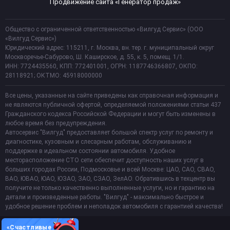
Продвижение сайта «Генератор продаж»
Общество с ограниченной ответственностью «Вилгуд Сервис» (ООО
«Вилгуд Сервис»)
Юридический адрес: 115211, г. Москва, вн. тер. г. муниципальный округ
Москворечье-Сабурово, Ш. Каширское, д. 55, к. 5, помещ. 1/1.
ИНН: 7724435560, КПП: 772401001, ОГРН: 1187746366807, ОКПО:
28118921; ОКТМО: 45918000000
Все цены, указанные на сайте приведены как справочная информация и
не являются публичной офертой, определяемой положениями статьи 437
Гражданского кодекса Российской Федерации и могут быть изменены в
любое время без предупреждения.
Автосервис "Вилгуд" предоставляет большой спектр услуг по ремонту и
диагностике, кузовным и слесарным работам, обслуживанию и
поддержке в идеальном состоянии автомобиля. Удобное
месторасположение СТО сети обеспечит доступность наших услуг в
больших городах России, Подмосковье и всей Москве: ЦАО, САО, СВАО,
ВАО, ЮВАО, ЮАО, ЮЗАО, ЗАО, СЗАО, ЗелАО. Обратившись в техцентр вы
получите не только качественно выполненные услуги, но и гарантию на
детали и произведенные работы. "Вилгуд" - максимально быстрое и
удобное решение проблем и неполадок автомобиля с гарантией качества!
«Счастливые