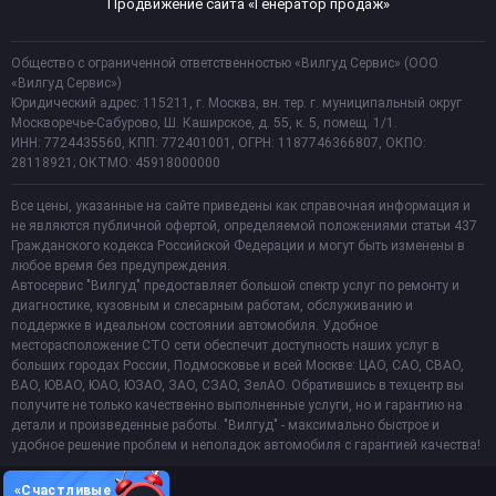
Продвижение сайта «Генератор продаж»
Общество с ограниченной ответственностью «Вилгуд Сервис» (ООО
«Вилгуд Сервис»)
Юридический адрес: 115211, г. Москва, вн. тер. г. муниципальный округ
Москворечье-Сабурово, Ш. Каширское, д. 55, к. 5, помещ. 1/1.
ИНН: 7724435560, КПП: 772401001, ОГРН: 1187746366807, ОКПО:
28118921; ОКТМО: 45918000000
Все цены, указанные на сайте приведены как справочная информация и
не являются публичной офертой, определяемой положениями статьи 437
Гражданского кодекса Российской Федерации и могут быть изменены в
любое время без предупреждения.
Автосервис "Вилгуд" предоставляет большой спектр услуг по ремонту и
диагностике, кузовным и слесарным работам, обслуживанию и
поддержке в идеальном состоянии автомобиля. Удобное
месторасположение СТО сети обеспечит доступность наших услуг в
больших городах России, Подмосковье и всей Москве: ЦАО, САО, СВАО,
ВАО, ЮВАО, ЮАО, ЮЗАО, ЗАО, СЗАО, ЗелАО. Обратившись в техцентр вы
получите не только качественно выполненные услуги, но и гарантию на
детали и произведенные работы. "Вилгуд" - максимально быстрое и
удобное решение проблем и неполадок автомобиля с гарантией качества!
«Счастливые