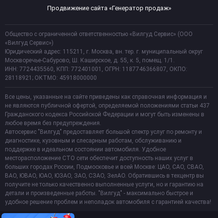
Продвижение сайта «Генератор продаж»
Общество с ограниченной ответственностью «Вилгуд Сервис» (ООО
«Вилгуд Сервис»)
Юридический адрес: 115211, г. Москва, вн. тер. г. муниципальный округ
Москворечье-Сабурово, Ш. Каширское, д. 55, к. 5, помещ. 1/1.
ИНН: 7724435560, КПП: 772401001, ОГРН: 1187746366807, ОКПО:
28118921; ОКТМО: 45918000000
Все цены, указанные на сайте приведены как справочная информация и
не являются публичной офертой, определяемой положениями статьи 437
Гражданского кодекса Российской Федерации и могут быть изменены в
любое время без предупреждения.
Автосервис "Вилгуд" предоставляет большой спектр услуг по ремонту и
диагностике, кузовным и слесарным работам, обслуживанию и
поддержке в идеальном состоянии автомобиля. Удобное
месторасположение СТО сети обеспечит доступность наших услуг в
больших городах России, Подмосковье и всей Москве: ЦАО, САО, СВАО,
ВАО, ЮВАО, ЮАО, ЮЗАО, ЗАО, СЗАО, ЗелАО. Обратившись в техцентр вы
получите не только качественно выполненные услуги, но и гарантию на
детали и произведенные работы. "Вилгуд" - максимально быстрое и
удобное решение проблем и неполадок автомобиля с гарантией качества!