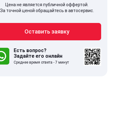
Цена не является публичной оффертой.
За точной ценой обращайтесь в автосервис.
Оставить заявку
707, Московская обл,
141607, Москов
гопрудный г, Береговой проезд,
Волоколамское
 5
Есть вопрос?
Задайте его онлайн
Среднее время ответа - 7 минут
.0
332 отзыва
5.0
с 9:00-21:00
ставить заявку
Оставить зая