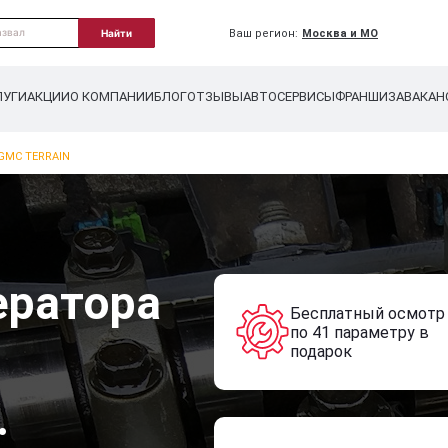
Ваш регион:
Москва и МО
Найти
ЛУГИ
АКЦИИ
О КОМПАНИИ
БЛОГ
ОТЗЫВЫ
АВТОСЕРВИСЫ
ФРАНШИЗА
ВАКАН
GMC TERRAIN
ератора
Бесплатный осмотр
по 41 параметру в
подарок
.