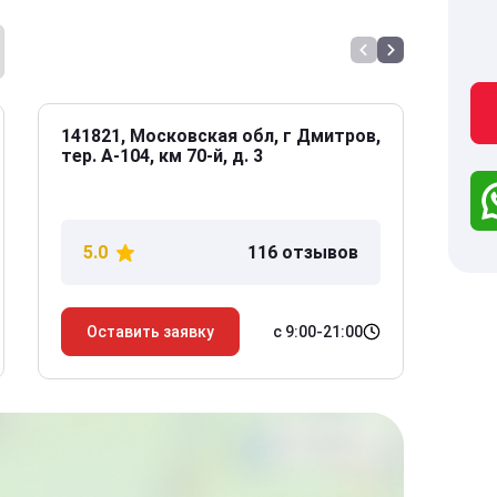
141821, Московская обл, г Дмитров,
141
тер. А-104, км 70-й, д. 3
Дол
дом
5.0
116 отзывов
5
с 9:00-21:00
Оставить заявку
О