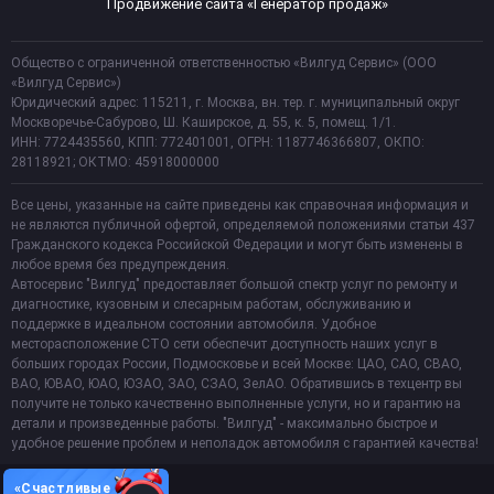
Продвижение сайта «Генератор продаж»
Общество с ограниченной ответственностью «Вилгуд Сервис» (ООО
«Вилгуд Сервис»)
Юридический адрес: 115211, г. Москва, вн. тер. г. муниципальный округ
Москворечье-Сабурово, Ш. Каширское, д. 55, к. 5, помещ. 1/1.
ИНН: 7724435560, КПП: 772401001, ОГРН: 1187746366807, ОКПО:
28118921; ОКТМО: 45918000000
Все цены, указанные на сайте приведены как справочная информация и
не являются публичной офертой, определяемой положениями статьи 437
Гражданского кодекса Российской Федерации и могут быть изменены в
любое время без предупреждения.
Автосервис "Вилгуд" предоставляет большой спектр услуг по ремонту и
диагностике, кузовным и слесарным работам, обслуживанию и
поддержке в идеальном состоянии автомобиля. Удобное
месторасположение СТО сети обеспечит доступность наших услуг в
больших городах России, Подмосковье и всей Москве: ЦАО, САО, СВАО,
ВАО, ЮВАО, ЮАО, ЮЗАО, ЗАО, СЗАО, ЗелАО. Обратившись в техцентр вы
получите не только качественно выполненные услуги, но и гарантию на
детали и произведенные работы. "Вилгуд" - максимально быстрое и
удобное решение проблем и неполадок автомобиля с гарантией качества!
«Счастливые