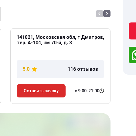
141821, Московская обл, г Дмитров,
141
тер. А-104, км 70-й, д. 3
Дол
дом
5.0
116 отзывов
5
с 9:00-21:00
Оставить заявку
О