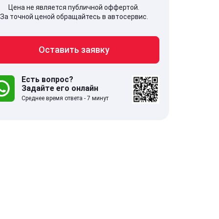
Цена не является публичной оффертой.
За точной ценой обращайтесь в автосервис.
Оставить заявку
707, Московская обл,
141607, Москов
гопрудный г, Береговой проезд,
Волоколамское
 5
Есть вопрос?
Задайте его онлайн
Среднее время ответа - 7 минут
.0
332 отзыва
5.0
с 9:00-21:00
ставить заявку
Оставить зая