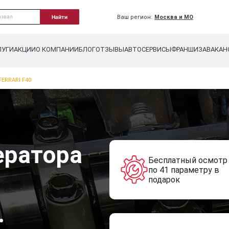
Ваш регион:
Москва и МО
Найти
ЛУГИ
АКЦИИ
О КОМПАНИИ
БЛОГ
ОТЗЫВЫ
АВТОСЕРВИСЫ
ФРАНШИЗА
ВАКАН
ERRARI F40
ератора
Бесплатный осмотр
по 41 параметру в
подарок
.