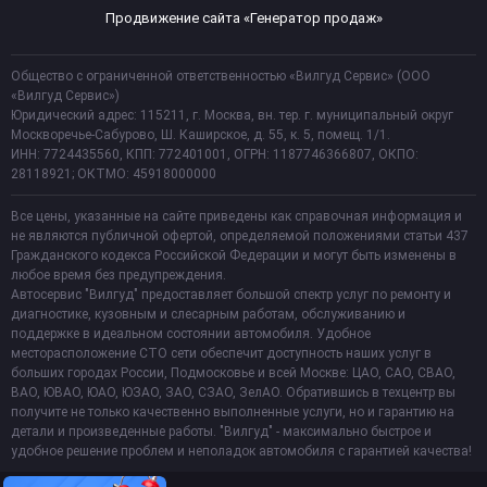
Продвижение сайта «Генератор продаж»
Общество с ограниченной ответственностью «Вилгуд Сервис» (ООО
«Вилгуд Сервис»)
Юридический адрес: 115211, г. Москва, вн. тер. г. муниципальный округ
Москворечье-Сабурово, Ш. Каширское, д. 55, к. 5, помещ. 1/1.
ИНН: 7724435560, КПП: 772401001, ОГРН: 1187746366807, ОКПО:
28118921; ОКТМО: 45918000000
Все цены, указанные на сайте приведены как справочная информация и
не являются публичной офертой, определяемой положениями статьи 437
Гражданского кодекса Российской Федерации и могут быть изменены в
любое время без предупреждения.
Автосервис "Вилгуд" предоставляет большой спектр услуг по ремонту и
диагностике, кузовным и слесарным работам, обслуживанию и
поддержке в идеальном состоянии автомобиля. Удобное
месторасположение СТО сети обеспечит доступность наших услуг в
больших городах России, Подмосковье и всей Москве: ЦАО, САО, СВАО,
ВАО, ЮВАО, ЮАО, ЮЗАО, ЗАО, СЗАО, ЗелАО. Обратившись в техцентр вы
получите не только качественно выполненные услуги, но и гарантию на
детали и произведенные работы. "Вилгуд" - максимально быстрое и
удобное решение проблем и неполадок автомобиля с гарантией качества!