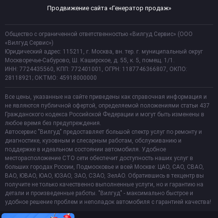
Продвижение сайта «Генератор продаж»
Общество с ограниченной ответственностью «Вилгуд Сервис» (ООО
«Вилгуд Сервис»)
Юридический адрес: 115211, г. Москва, вн. тер. г. муниципальный округ
Москворечье-Сабурово, Ш. Каширское, д. 55, к. 5, помещ. 1/1.
ИНН: 7724435560, КПП: 772401001, ОГРН: 1187746366807, ОКПО:
28118921; ОКТМО: 45918000000
Все цены, указанные на сайте приведены как справочная информация и
не являются публичной офертой, определяемой положениями статьи 437
Гражданского кодекса Российской Федерации и могут быть изменены в
любое время без предупреждения.
Автосервис "Вилгуд" предоставляет большой спектр услуг по ремонту и
диагностике, кузовным и слесарным работам, обслуживанию и
поддержке в идеальном состоянии автомобиля. Удобное
месторасположение СТО сети обеспечит доступность наших услуг в
больших городах России, Подмосковье и всей Москве: ЦАО, САО, СВАО,
ВАО, ЮВАО, ЮАО, ЮЗАО, ЗАО, СЗАО, ЗелАО. Обратившись в техцентр вы
получите не только качественно выполненные услуги, но и гарантию на
детали и произведенные работы. "Вилгуд" - максимально быстрое и
удобное решение проблем и неполадок автомобиля с гарантией качества!