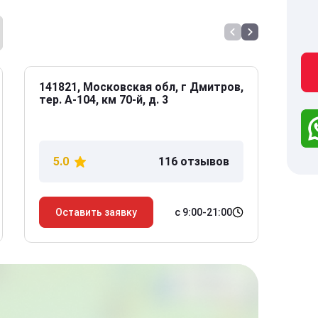
141821, Московская обл, г Дмитров,
141
тер. А-104, км 70-й, д. 3
Дол
дом
5.0
116 отзывов
5
с 9:00-21:00
Оставить заявку
О