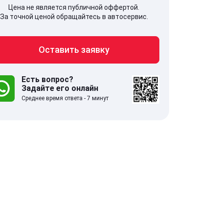
Цена не является публичной оффертой.
За точной ценой обращайтесь в автосервис.
Оставить заявку
707, Московская обл,
141607, Москов
гопрудный г, Береговой проезд,
Волоколамское
 5
Есть вопрос?
Задайте его онлайн
Среднее время ответа - 7 минут
.0
332 отзыва
5.0
с 9:00-21:00
ставить заявку
Оставить зая