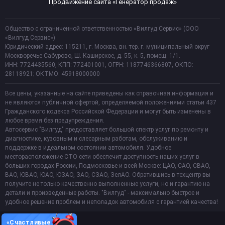
Продвижение сайта «Генератор продаж»
Общество с ограниченной ответственностью «Вилгуд Сервис» (ООО
«Вилгуд Сервис»)
Юридический адрес: 115211, г. Москва, вн. тер. г. муниципальный округ
Москворечье-Сабурово, Ш. Каширское, д. 55, к. 5, помещ. 1/1.
ИНН: 7724435560, КПП: 772401001, ОГРН: 1187746366807, ОКПО:
28118921; ОКТМО: 45918000000
Все цены, указанные на сайте приведены как справочная информация и
не являются публичной офертой, определяемой положениями статьи 437
Гражданского кодекса Российской Федерации и могут быть изменены в
любое время без предупреждения.
Автосервис "Вилгуд" предоставляет большой спектр услуг по ремонту и
диагностике, кузовным и слесарным работам, обслуживанию и
поддержке в идеальном состоянии автомобиля. Удобное
месторасположение СТО сети обеспечит доступность наших услуг в
больших городах России, Подмосковье и всей Москве: ЦАО, САО, СВАО,
ВАО, ЮВАО, ЮАО, ЮЗАО, ЗАО, СЗАО, ЗелАО. Обратившись в техцентр вы
получите не только качественно выполненные услуги, но и гарантию на
детали и произведенные работы. "Вилгуд" - максимально быстрое и
удобное решение проблем и неполадок автомобиля с гарантией качества!
«Счастливые