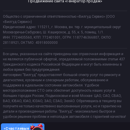
Продвижение сайта «Генератор продаж»
Общество с ограниченной ответственностью «Вилгуд Сервис» (ООО
«Вилгуд Сервис»)
Юридический адрес: 115211, г. Москва, вн. тер. г. муниципальный округ
Москворечье-Сабурово, Ш. Каширское, д. 55, к. 5, помещ. 1/1.
ИНН: 7724435560, КПП: 772401001, ОГРН: 1187746366807, ОКПО:
28118921; ОКТМО: 45918000000
Все цены, указанные на сайте приведены как справочная информация и
не являются публичной офертой, определяемой положениями статьи 437
Гражданского кодекса Российской Федерации и могут быть изменены в
любое время без предупреждения.
Автосервис "Вилгуд" предоставляет большой спектр услуг по ремонту и
диагностике, кузовным и слесарным работам, обслуживанию и
поддержке в идеальном состоянии автомобиля. Удобное
месторасположение СТО сети обеспечит доступность наших услуг в
больших городах России, Подмосковье и всей Москве: ЦАО, САО, СВАО,
ВАО, ЮВАО, ЮАО, ЮЗАО, ЗАО, СЗАО, ЗелАО. Обратившись в техцентр вы
получите не только качественно выполненные услуги, но и гарантию на
детали и произведенные работы. "Вилгуд" - максимально быстрое и
удобное решение проблем и неполадок автомобиля с гарантией качества!
«Счастливые