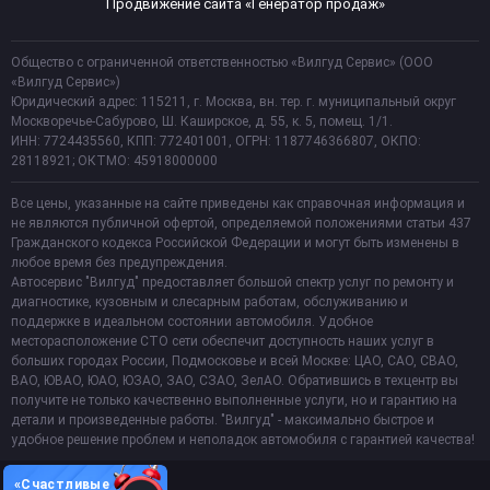
Продвижение сайта «Генератор продаж»
Общество с ограниченной ответственностью «Вилгуд Сервис» (ООО
«Вилгуд Сервис»)
Юридический адрес: 115211, г. Москва, вн. тер. г. муниципальный округ
Москворечье-Сабурово, Ш. Каширское, д. 55, к. 5, помещ. 1/1.
ИНН: 7724435560, КПП: 772401001, ОГРН: 1187746366807, ОКПО:
28118921; ОКТМО: 45918000000
Все цены, указанные на сайте приведены как справочная информация и
не являются публичной офертой, определяемой положениями статьи 437
Гражданского кодекса Российской Федерации и могут быть изменены в
любое время без предупреждения.
Автосервис "Вилгуд" предоставляет большой спектр услуг по ремонту и
диагностике, кузовным и слесарным работам, обслуживанию и
поддержке в идеальном состоянии автомобиля. Удобное
месторасположение СТО сети обеспечит доступность наших услуг в
больших городах России, Подмосковье и всей Москве: ЦАО, САО, СВАО,
ВАО, ЮВАО, ЮАО, ЮЗАО, ЗАО, СЗАО, ЗелАО. Обратившись в техцентр вы
получите не только качественно выполненные услуги, но и гарантию на
детали и произведенные работы. "Вилгуд" - максимально быстрое и
удобное решение проблем и неполадок автомобиля с гарантией качества!
«Счастливые