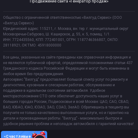
Продвижение сайта «Генератор продаж»
Общество с ограниченной ответственностью «Вилгуд Сервис» (ООО
«Вилгуд Сервис»)
Юридический адрес: 115211, г. Москва, вн. тер. г. муниципальный округ
Москворечье-Сабурово, Ш. Каширское, д. 55, к. 5, помещ. 1/1.
ИНН: 7724435560, КПП: 772401001, ОГРН: 1187746366807, ОКПО:
28118921; ОКТМО: 45918000000
Все цены, указанные на сайте приведены как справочная информация и
не являются публичной офертой, определяемой положениями статьи 437
Гражданского кодекса Российской Федерации и могут быть изменены в
любое время без предупреждения.
Автосервис "Вилгуд" предоставляет большой спектр услуг по ремонту и
диагностике, кузовным и слесарным работам, обслуживанию и
поддержке в идеальном состоянии автомобиля. Удобное
месторасположение СТО сети обеспечит доступность наших услуг в
больших городах России, Подмосковье и всей Москве: ЦАО, САО, СВАО,
ВАО, ЮВАО, ЮАО, ЮЗАО, ЗАО, СЗАО, ЗелАО. Обратившись в техцентр вы
получите не только качественно выполненные услуги, но и гарантию на
детали и произведенные работы. "Вилгуд" - максимально быстрое и
удобное решение проблем и неполадок автомобиля с гарантией качества!
«Счастливые