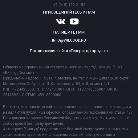
+7 (915) 172-21-53
ПРИСОЕДИНЯЙТЕСЬ К НАМ
НАПИШИТЕ НАМ
INFO@WILGOOD.RU
Продвижение сайта «Генератор продаж»
Общество с ограниченной ответственностью «Вилгуд Сервис» (ООО
«Вилгуд Сервис»)
Юридический адрес: 115211, г. Москва, вн. тер. г. муниципальный округ
Москворечье-Сабурово, Ш. Каширское, д. 55, к. 5, помещ. 1/1.
ИНН: 7724435560, КПП: 772401001, ОГРН: 1187746366807, ОКПО:
28118921; ОКТМО: 45918000000
Все цены, указанные на сайте приведены как справочная информация и
не являются публичной офертой, определяемой положениями статьи 437
Гражданского кодекса Российской Федерации и могут быть изменены в
любое время без предупреждения.
Автосервис "Вилгуд" предоставляет большой спектр услуг по ремонту и
диагностике, кузовным и слесарным работам, обслуживанию и