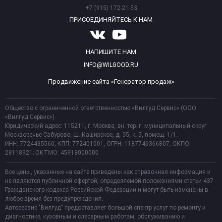
+7 (915) 172-21-53
ПРИСОЕДИНЯЙТЕСЬ К НАМ
НАПИШИТЕ НАМ
INFO@WILGOOD.RU
Продвижение сайта «Генератор продаж»
Общество с ограниченной ответственностью «Вилгуд Сервис» (ООО
«Вилгуд Сервис»)
Юридический адрес: 115211, г. Москва, вн. тер. г. муниципальный округ
Москворечье-Сабурово, Ш. Каширское, д. 55, к. 5, помещ. 1/1.
ИНН: 7724435560, КПП: 772401001, ОГРН: 1187746366807, ОКПО:
28118921; ОКТМО: 45918000000
Все цены, указанные на сайте приведены как справочная информация и
не являются публичной офертой, определяемой положениями статьи 437
Гражданского кодекса Российской Федерации и могут быть изменены в
любое время без предупреждения.
Автосервис "Вилгуд" предоставляет большой спектр услуг по ремонту и
диагностике, кузовным и слесарным работам, обслуживанию и