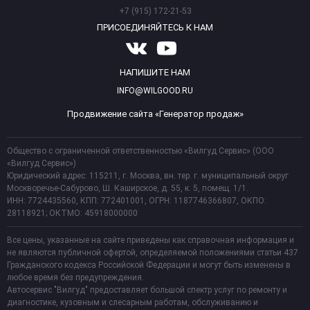
+7 (915) 172-21-53
ПРИСОЕДИНЯЙТЕСЬ К НАМ
НАПИШИТЕ НАМ
INFO@WILGOOD.RU
Продвижение сайта «Генератор продаж»
Общество с ограниченной ответственностью «Вилгуд Сервис» (ООО
«Вилгуд Сервис»)
Юридический адрес: 115211, г. Москва, вн. тер. г. муниципальный округ
Москворечье-Сабурово, Ш. Каширское, д. 55, к. 5, помещ. 1/1.
ИНН: 7724435560, КПП: 772401001, ОГРН: 1187746366807, ОКПО:
28118921; ОКТМО: 45918000000
Все цены, указанные на сайте приведены как справочная информация и
не являются публичной офертой, определяемой положениями статьи 437
Гражданского кодекса Российской Федерации и могут быть изменены в
любое время без предупреждения.
Автосервис "Вилгуд" предоставляет большой спектр услуг по ремонту и
диагностике, кузовным и слесарным работам, обслуживанию и