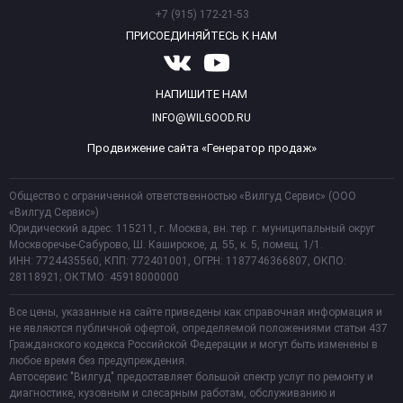
+7 (915) 172-21-53
ПРИСОЕДИНЯЙТЕСЬ К НАМ
НАПИШИТЕ НАМ
INFO@WILGOOD.RU
Продвижение сайта «Генератор продаж»
Общество с ограниченной ответственностью «Вилгуд Сервис» (ООО
«Вилгуд Сервис»)
Юридический адрес: 115211, г. Москва, вн. тер. г. муниципальный округ
Москворечье-Сабурово, Ш. Каширское, д. 55, к. 5, помещ. 1/1.
ИНН: 7724435560, КПП: 772401001, ОГРН: 1187746366807, ОКПО:
28118921; ОКТМО: 45918000000
Все цены, указанные на сайте приведены как справочная информация и
не являются публичной офертой, определяемой положениями статьи 437
Гражданского кодекса Российской Федерации и могут быть изменены в
любое время без предупреждения.
Автосервис "Вилгуд" предоставляет большой спектр услуг по ремонту и
диагностике, кузовным и слесарным работам, обслуживанию и