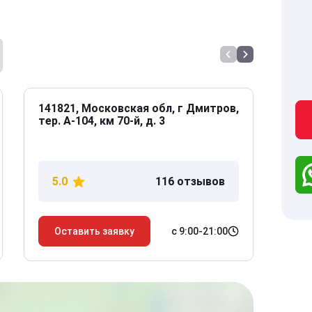
141821, Московская обл, г Дмитров,
141
тер. А-104, км 70-й, д. 3
Дол
дом
5.0
116 отзывов
5
с 9:00-21:00
Оставить заявку
О