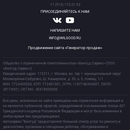
+7 (915) 172-21-53
ПРИСОЕДИНЯЙТЕСЬ К НАМ
НАПИШИТЕ НАМ
INFO@WILGOOD.RU
Продвижение сайта «Генератор продаж»
Общество с ограниченной ответственностью «Вилгуд Сервис» (ООО
«Вилгуд Сервис»)
Юридический адрес: 115211, г. Москва, вн. тер. г. муниципальный округ
Москворечье-Сабурово, Ш. Каширское, д. 55, к. 5, помещ. 1/1.
ИНН: 7724435560, КПП: 772401001, ОГРН: 1187746366807, ОКПО:
28118921; ОКТМО: 45918000000
Все цены, указанные на сайте приведены как справочная информация и
не являются публичной офертой, определяемой положениями статьи 437
Гражданского кодекса Российской Федерации и могут быть изменены в
любое время без предупреждения.
Автосервис "Вилгуд" предоставляет большой спектр услуг по ремонту и
диагностике, кузовным и слесарным работам, обслуживанию и