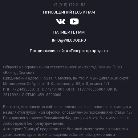
+7 (915) 172-21-53
ПРИСОЕДИНЯЙТЕСЬ К НАМ
НАПИШИТЕ НАМ
INFO@WILGOOD.RU
Продвижение сайта «Генератор продаж»
Общество с ограниченной ответственностью «Вилгуд Сервис» (ООО
«Вилгуд Сервис»)
Юридический адрес: 115211, г. Москва, вн. тер. г. муниципальный округ
Москворечье-Сабурово, Ш. Каширское, д. 55, к. 5, помещ. 1/1.
ИНН: 7724435560, КПП: 772401001, ОГРН: 1187746366807, ОКПО:
28118921; ОКТМО: 45918000000
Все цены, указанные на сайте приведены как справочная информация и
не являются публичной офертой, определяемой положениями статьи 437
Гражданского кодекса Российской Федерации и могут быть изменены в
любое время без предупреждения.
Автосервис "Вилгуд" предоставляет большой спектр услуг по ремонту и
диагностике, кузовным и слесарным работам, обслуживанию и